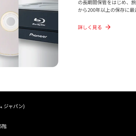
の長期間保管をはじめ、旅
から200年以上の保存に
詳しく見る
arrow_forward
ム ジャパン)
5階