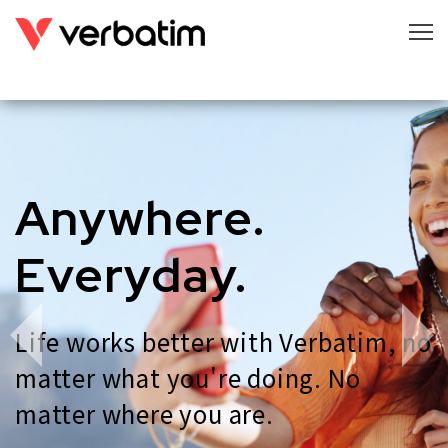
Anywhere.
Everyday.
Life works better with Verbatim, no
matter what
you're doing. No
matter where you are.